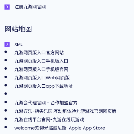
注册九游网官网
网站地图
XML
九游网页版入口官方网站
九游网页版入口手机版入口
九游网页版入口手机版官网
九游网页版入口Web网页版
九游网页版入口app下载地址
九游会代理官网 - 合作加盟官方
九游娱乐-指尖乐园,互动新体验九游游戏官网网页版
九游在线平台官网-九游在线玩游戏
welcome欢迎光临威尼斯-Apple App Store