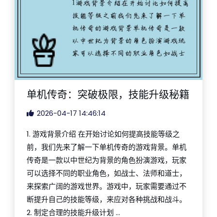
单机传奇：突破极限，技能升级秘籍
2026-04-17 14:46:14
1. 游戏背景介绍 在开始讨论如何提高技能等级之
前，我们先来了解一下单机传奇的游戏背景。单机
传奇是一款以中世纪为背景的角色扮演游戏，玩家
可以选择不同的职业角色，如战士、法师和道士，
来探索广阔的游戏世界。游戏中，玩家需要通过不
断提升自己的技能等级，来应对各种挑战和战斗。
2. 制定合理的技能升级计划 ...