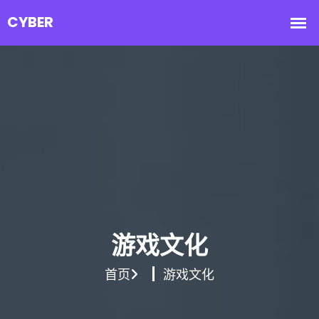
游戏文化
首页
游戏文化