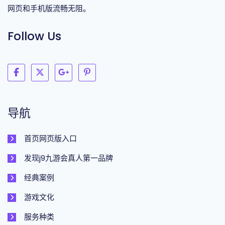
网页和手机版流畅无阻。
Follow Us
导航
首页网页版入口
发现j9九游会真人第一品牌
经典案例
游戏文化
服务种类